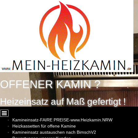
Cookie-Einstellungen
OFFENER KAMIN ?
Heizeinsatz auf Maß gefertigt !
Kamineinsatz-FAIRE PREISE-www.Heizkamin.NRW
Heizkassetten für offene Kamine
Kamineinsatz austauschen nach BimschV2