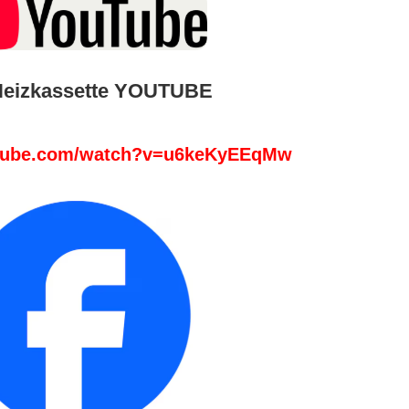
Heizkassette YOUTUBE
utube.com/watch?v=u6keKyEEqMw